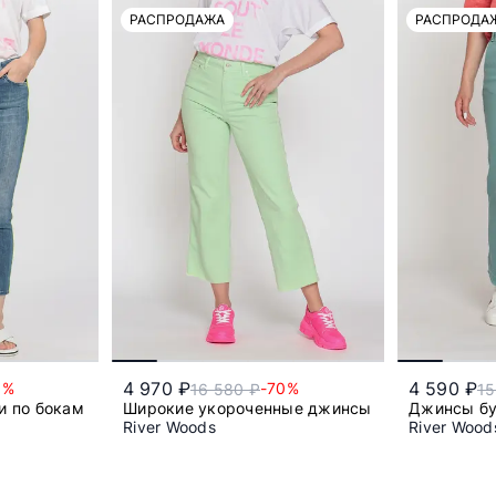
РАСПРОДАЖА
РАСПРОДА
4 970 ₽
4 590 ₽
0%
-70%
16 580 ₽
15
лопка
и по бокам
Широкие укороченные джинсы
Джинсы бу
River Woods
River Wood
32
29/32
31
32