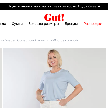
Подели платёж на 4 части. Без комиссии. Подробнее →
жда
Сумки
Большие размеры
Бренды
Распродажа
rry Weber Collection Джинсы 7/8 с бахромой