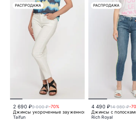
РАСПРОДАЖА
РАСПРОДАЖА
2 690 ₽
4 490 ₽
-70%
-7
9 000 ₽
14 980 ₽
Джинсы укороченные зауженного кроя из смесового х
Джинсы с полоскам
Taifun
Rich Royal
50
27/32
28/