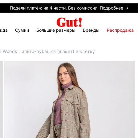
Подели платёж на 4 части. Без комиссии. Подробнее →
жда
Сумки
Большие размеры
Бренды
Распродажа
er Woods Пальто-рубашка (шакет) в клетку