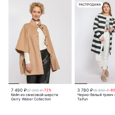
РАСПРОДАЖА
7 490 ₽
3 780 ₽
-72%
-8
27 200 ₽
18 890 ₽
Кейп из смесовой шерсти
Черно-белый тренч 
Gerry Weber Collection
Taifun
42
46
40