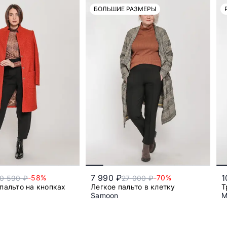
БОЛЬШИЕ РАЗМЕРЫ
7 990 ₽
1
-58%
-70%
0 590 ₽
27 000 ₽
пальто на кнопках
Легкое пальто в клетку
Т
Samoon
M
46
48
52
56