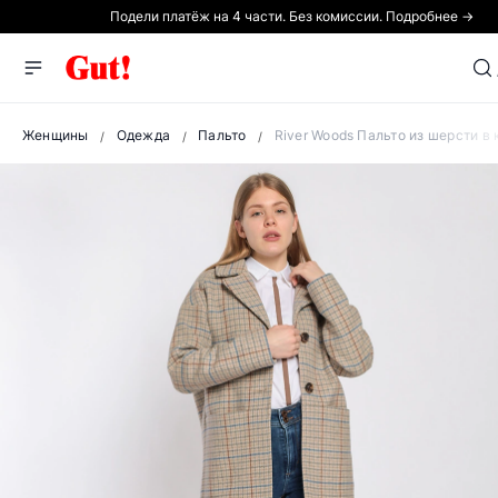
Подели платёж на 4 части. Без комиссии. Подробнее →
Женщины
Одежда
Пальто
River Woods Пальто из шерсти в 