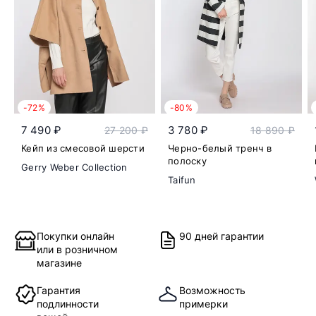
-72%
-80%
7 490 ₽
3 780 ₽
27 200 ₽
18 890 ₽
Кейп из смесовой шерсти
Черно-белый тренч в
полоску
Gerry Weber Collection
Taifun
Покупки онлайн
90 дней гарантии
или в розничном
магазине
Гарантия
Возможность
подлинности
примерки