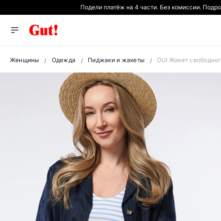
Подели платёж на 4 части. Без комиссии. Подр
Женщины
Одежда
Пиджаки и жакеты
OUI Жакет свободног