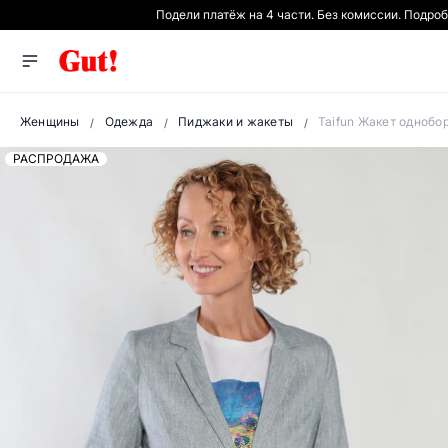
Подели платёж на 4 части. Без комиссии. Подро
Женщины
Одежда
Пиджаки и жакеты
Taifun Жакет однобо
РАСПРОДАЖА