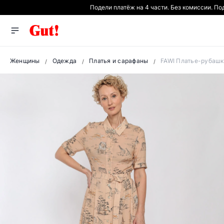
Подели платёж на 4 части. Без комиссии. П
Женщины
Одежда
Платья и сарафаны
FAWI Платье-рубашк