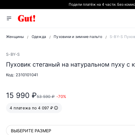
Подели платёж на 4 части. Без коми
Женщины
Одежда
Пуховики и зимние пальто
S-BY-S Пухов
ВИДЕО
S-BY-S
Пуховик стеганый на натуральном пуху с
Код: 2310101041
15 990 ₽
53 590 ₽
-70%
4 платежа по 4 097 ₽
ВЫБЕРИТЕ РАЗМЕР