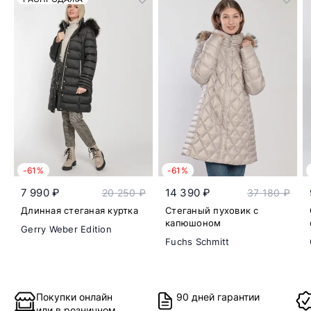
-61%
-61%
7 990 ₽
14 390 ₽
20 250 ₽
37 180 ₽
Длинная стеганая куртка
Стеганый пуховик с
капюшоном
Gerry Weber Edition
Fuchs Schmitt
Покупки онлайн
90 дней гарантии
или в розничном