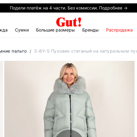
Подели платёж на 4 части. Без комиссии. Подробнее →
жда
Сумки
Большие размеры
Бренды
Распродажа
мние пальто
S-BY-S Пуховик стеганый на натуральном пу