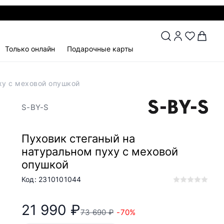
Только онлайн
Подарочные карты
ху с меховой опушкой
S-BY-S
Пуховик стеганый на
натуральном пуху с меховой
опушкой
Код: 2310101044
21 990 ₽
73 690 ₽
-70%