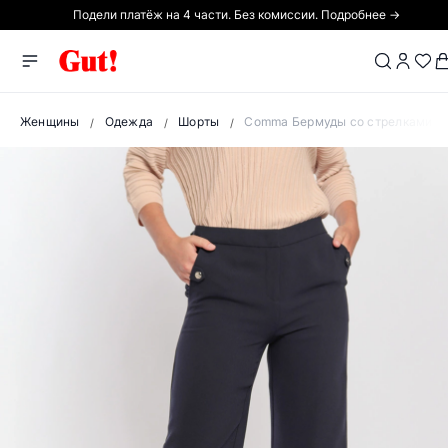
Подели платёж на 4 части. Без комиссии. Подробнее →
Женщины
Одежда
Шорты
Comma Бермуды со стрелками