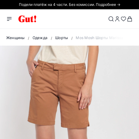
Подели платёж на 4 части. Без комиссии. Подробнее →
Женщины
Одежда
Шорты
Mos Mosh Шорты Marissa