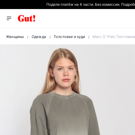
Подели платёж на 4 части. Без комиссии. Подро
Женщины
Одежда
Толстовки и худи
Marc O`Polo Толстовка