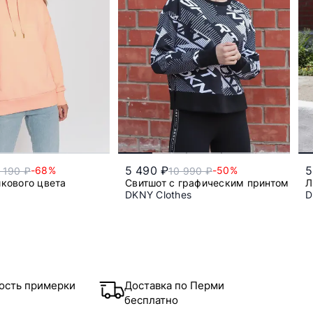
5 490 ₽
5
-68%
-50%
 190 ₽
10 990 ₽
кового цвета
Свитшот с графическим принтом
Л
DKNY Clothes
D
xs
s
xs
m
l
ость примерки
Доставка по Перми
бесплатно