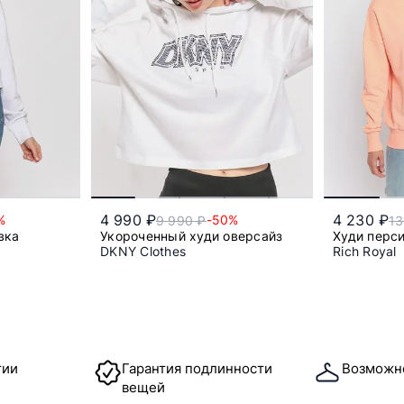
4 990 ₽
4 230 ₽
%
-50%
9 990 ₽
13
вка
Укороченный худи оверсайз
Худи перси
DKNY Clothes
Rich Royal
l
xl
тии
Гарантия подлинности
Возможн
вещей