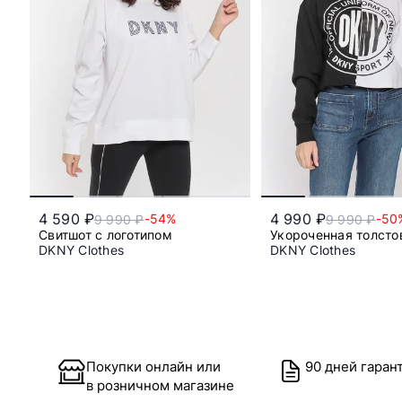
4 590 ₽
4 990 ₽
-54%
-50
9 990 ₽
9 990 ₽
Свитшот с логотипом
Укороченная толсто
DKNY Clothes
DKNY Clothes
xl
l
xl
Покупки онлайн или
90 дней гаран
в розничном магазине