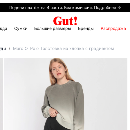
Подели платёж на 4 части. Без комиссии. Подробнее →
жда
Сумки
Большие размеры
Бренды
Распродажа
уди
Marc O`Polo Толстовка из хлопка с градиентом