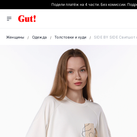
Подели платёж на 4 части. Без комиссии. Под
Женщины
Одежда
Толстовки и худи
SIDE BY SIDE Свитшот