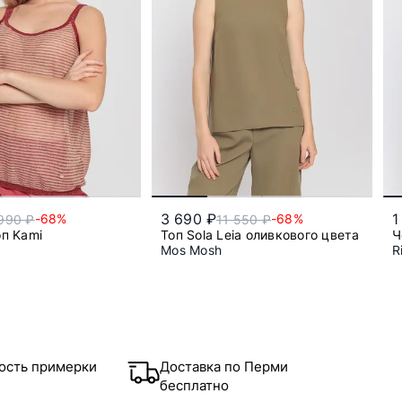
3 690 ₽
1
-68%
-68%
990 ₽
11 550 ₽
п Kami
Топ Sola Leia оливкового цвета
Ч
Mos Mosh
R
xs
l
s
ость примерки
Доставка по Перми
бесплатно