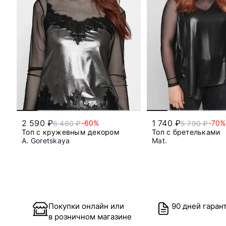
2 590 ₽
1 740 ₽
-60%
-70%
6 480 ₽
5 790 ₽
Топ с кружевным декором
Топ с бретельками
A. Goretskaya
Mat.
42
48/50
Покупки онлайн или
90 дней гаран
в розничном магазине