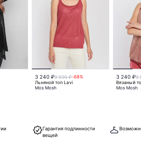
3 240 ₽
3 240 ₽
-68%
9 990 ₽
9 
Льняной топ Lavi
Вязаный то
Mos Mosh
Mos Mosh
s
тии
Гарантия подлинности
Возможн
вещей