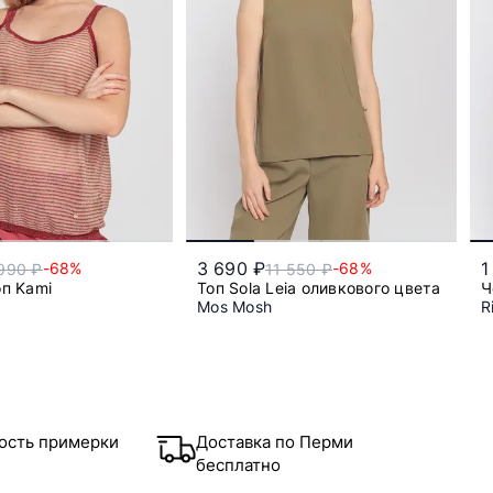
3 690 ₽
1
-68%
-68%
990 ₽
11 550 ₽
п Kami
Топ Sola Leia оливкового цвета
Ч
Mos Mosh
R
xs
l
s
ость примерки
Доставка по Перми
бесплатно