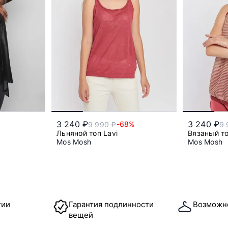
3 240 ₽
3 240 ₽
-68%
9 990 ₽
9 
Льняной топ Lavi
Вязаный то
Mos Mosh
Mos Mosh
s
тии
Гарантия подлинности
Возможн
вещей