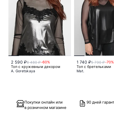
2 590 ₽
1 740 ₽
-60%
-70%
6 480 ₽
5 790 ₽
Топ с кружевным декором
Топ с бретельками
A. Goretskaya
Mat.
42
48/50
Покупки онлайн или
90 дней гаран
в розничном магазине