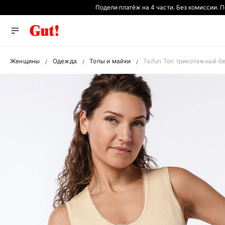
Подели платёж на 4 части. Без комиссии. 
Женщины
Одежда
Топы и майки
Taifun Топ трикотажный б