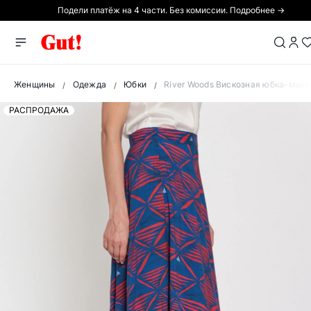
Подели платёж на 4 части. Без комиссии. Подробнее →
Женщины
Одежда
Юбки
River Woods Вискозная юбка-макс
РАСПРОДАЖА