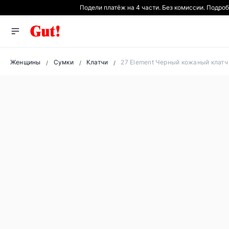
Подели платёж на 4 части. Без комиссии. Подро
Женщины
Сумки
Клатчи
27 Element Черный кожаный клатч