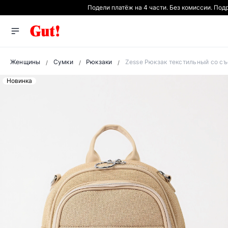
Подели платёж на 4 части. Без комиссии. Под
Женщины
Сумки
Рюкзаки
Zesse Рюкзак текстильный со с
Новинка