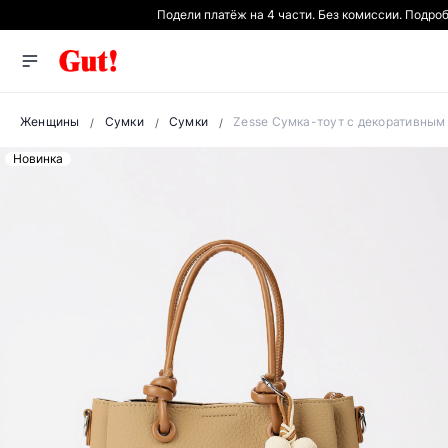
Подели платёж на 4 части. Без комиссии. Подро
Женщины
Сумки
Сумки
Zesse Сумка-тоут с декоративным
Новинка