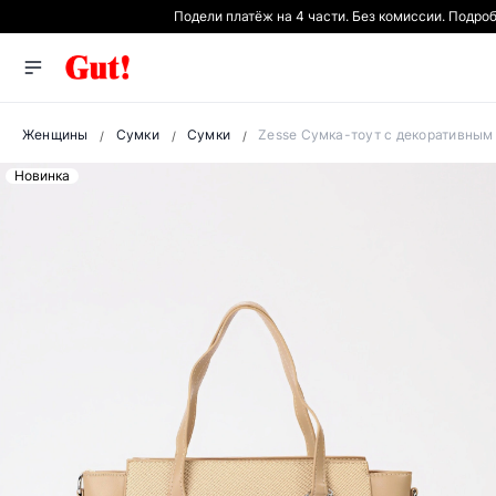
Подели платёж на 4 части. Без комиссии. Подро
Женщины
Сумки
Сумки
Zesse Сумка-тоут с декоративным
Новинка