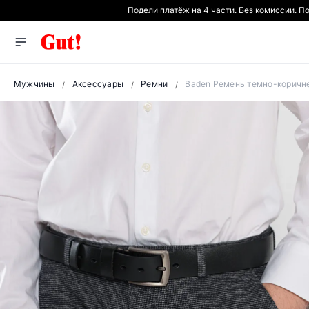
Подели платёж на 4 части. Без комиссии. П
Мужчины
Аксессуары
Ремни
Baden Ремень темно-коричне