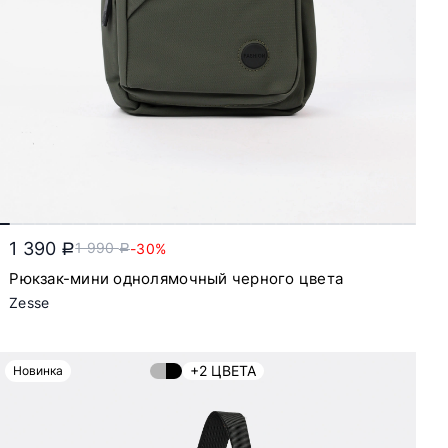
1 390
1 990
-30%
a
a
Рюкзак-мини однолямочный черного цвета
Zesse
+2 ЦВЕТА
Новинка