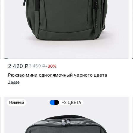
2 420
3 460
-30%
a
a
Рюкзак-мини однолямочный черного цвета
Zesse
+2 ЦВЕТА
Новинка