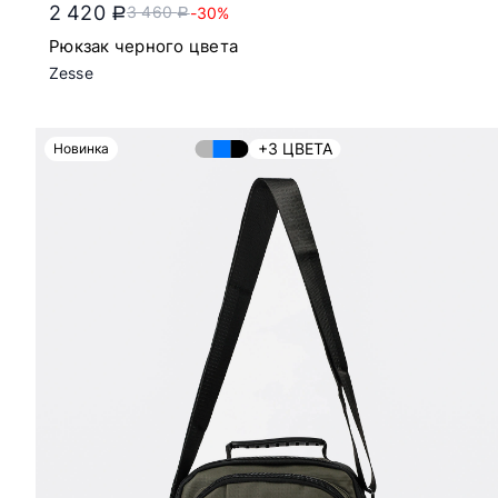
2 420
3 460
-30%
a
a
Рюкзак черного цвета
Zesse
+3 ЦВЕТА
Новинка