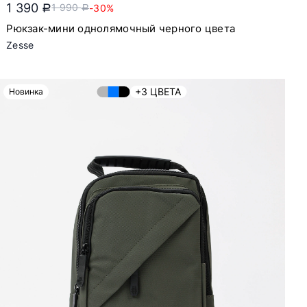
1 390
1 990
-30%
a
a
Рюкзак-мини однолямочный черного цвета
Zesse
+3 ЦВЕТА
Новинка