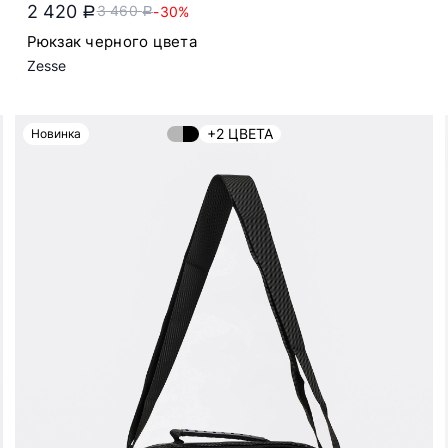
2 420
3 460
-30%
a
a
Рюкзак черного цвета
Zesse
+2 ЦВЕТА
Новинка