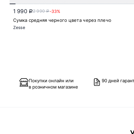
1 990
2 990
-33%
a
a
Сумка средняя черного цвета через плечо
Zesse
Покупки онлайн или
90 дней гаран
в розничном магазине
У