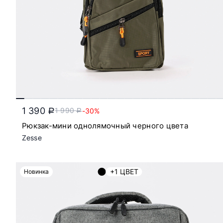
1 390
1 990
-30%
a
a
Рюкзак-мини однолямочный черного цвета
Zesse
+1 ЦВЕТ
Новинка