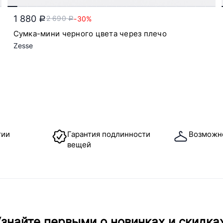
1 880
2 690
-30%
a
a
Сумка-мини черного цвета через плечо
Zesse
тии
Гарантия подлинности
Возможн
вещей
знайте первыми о новинках и скидка