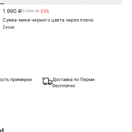
1 990
2 990
-33%
a
a
Сумка-мини черного цвета через плечо
Zesse
ость примерки
Доставка по Перми
бесплатно
х!