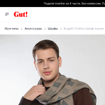
Подели платёж на 4 части. Без комиссии. 
Мужчины
Аксессуары
Шарфы
Bugatti Clothes Шарф-кашне