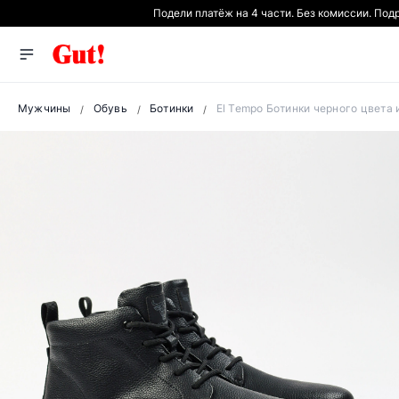
Подели платёж на 4 части. Без комиссии. Под
Мужчины
Обувь
Ботинки
El Tempo Ботинки черного цвета 