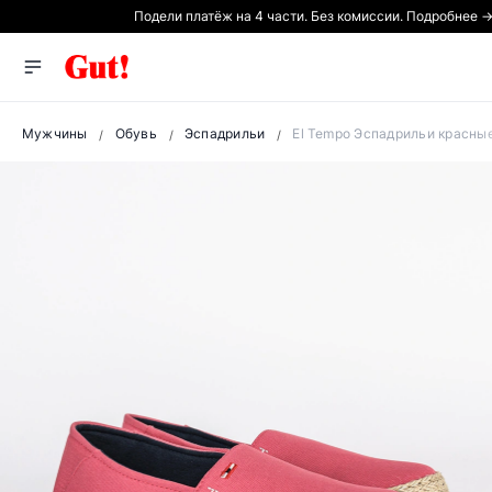
Подели платёж на 4 части. Без комиссии. Подробнее 
Мужчины
Обувь
Эспадрильи
El Tempo Эспадрильи красны