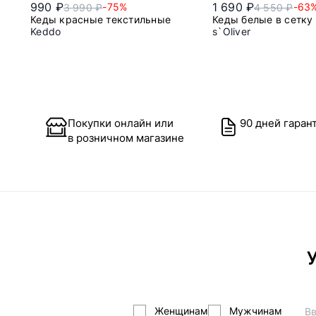
990 ₽
1 690 ₽
-75%
-63
3 990 ₽
4 550 ₽
Кеды красные текстильные
Кеды белые в сетку
Keddo
s`Oliver
40
40
Покупки онлайн или
90 дней гаран
в розничном магазине
У
Женщинам
Мужчинам