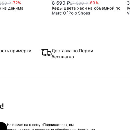
8 690 ₽
3
-72%
-69%
350 ₽
27 590 ₽
е из денима
Кеды цвета хаки на объемной подош
К
Marc O`Polo Shoes
V
41
42
45
40
41
42
43
45
ость примерки
Доставка по Перми
бесплатно
х!
Нажимая на кнопку «Подписаться», вы
соглашаетесь с
правилами обработки информации