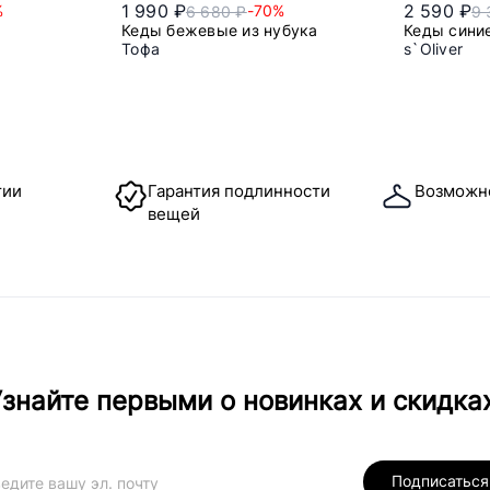
1 990 ₽
2 590 ₽
%
-70%
6 680 ₽
9 
Кеды бежевые из нубука
Кеды сини
Тофа
s`Oliver
40
тии
Гарантия подлинности
Возможн
вещей
знайте первыми о новинках и скидка
Подписаться