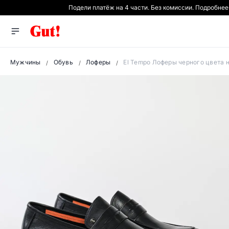
Подели платёж на 4 части. Без комиссии. Подробне
Мужчины
Обувь
Лоферы
El Tempo Лоферы черного цвета н