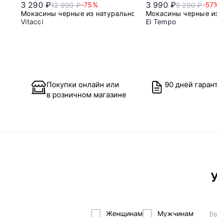
3 290 ₽
3 990 ₽
-75%
-57
12 990 ₽
9 290 ₽
Мокасины черные из натуральной кожи
Мокасины черные и
Vitacci
El Tempo
39
41
42
43
Покупки онлайн или
90 дней гаран
в розничном магазине
У
Женщинам
Мужчинам