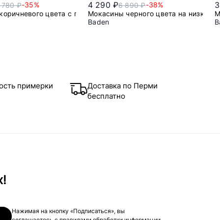
4 290 ₽
3
-35%
-38%
 780 ₽
6 890 ₽
коричневого цвета с перемычкой
Мокасины черного цвета на низкой 
М
Baden
B
40
41
42
43
44
ость примерки
Доставка по Перми
бесплатно
х!
Нажимая на кнопку «Подписаться», вы
соглашаетесь с
правилами обработки информации