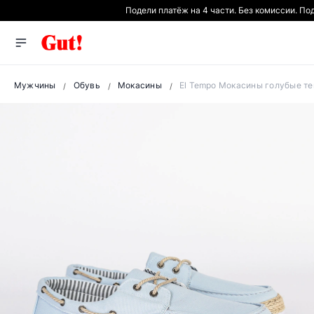
Подели платёж на 4 части. Без комиссии. По
Мужчины
Обувь
Мокасины
El Tempo Мокасины голубые т