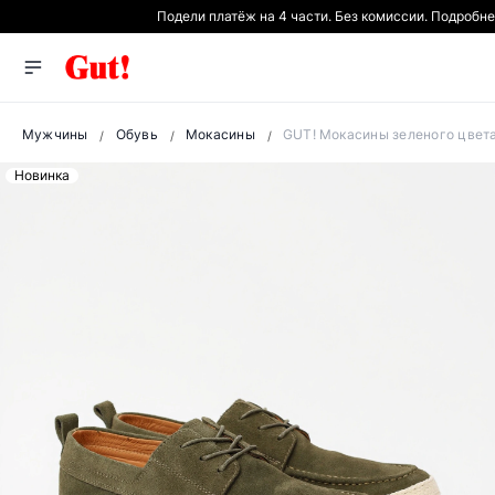
Подели платёж на 4 части. Без комиссии. Подробн
Мужчины
Обувь
Мокасины
GUT! Мокасины зеленого цвета
Новинка