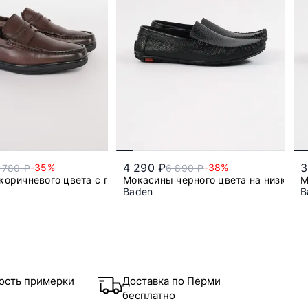
4 290 ₽
3
-35%
-38%
 780 ₽
6 890 ₽
коричневого цвета с перемычкой
Мокасины черного цвета на низкой 
М
Baden
B
40
41
42
43
44
ость примерки
Доставка по Перми
бесплатно