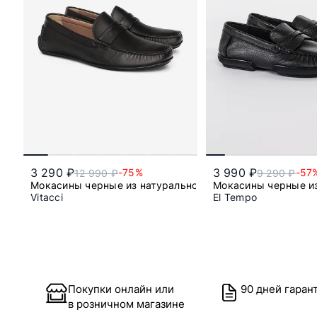
3 290 ₽
3 990 ₽
-75%
-57
12 990 ₽
9 290 ₽
Мокасины черные из натуральной кожи
Мокасины черные и
Vitacci
El Tempo
39
41
42
43
Покупки онлайн или
90 дней гаран
в розничном магазине