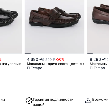
4 690 ₽
8 290 ₽
%
-50%
9 290 ₽
12
з натуральной кожи
Мокасины коричневого цвета с перемычкой
Мокасины 
El Tempo
El Tempo
43
тии
Гарантия подлинности
Возможн
вещей