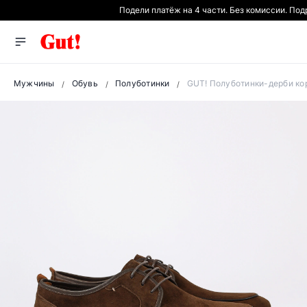
Подели платёж на 4 части. Без комиссии. По
Мужчины
Обувь
Полуботинки
GUT! Полуботинки-дерби ко