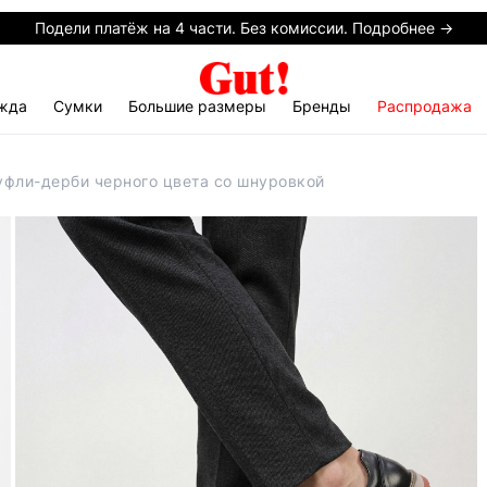
Подели платёж на 4 части. Без комиссии. Подробнее →
жда
Сумки
Большие размеры
Бренды
Распродажа
уфли-дерби черного цвета со шнуровкой