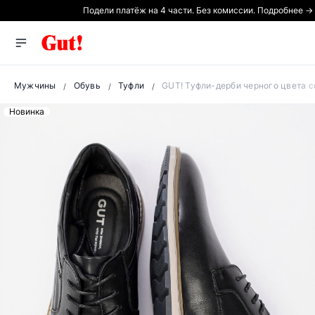
Подели платёж на 4 части. Без комиссии. Подробнее →
Мужчины
Обувь
Туфли
GUT! Туфли-дерби черного цвета 
Новинка