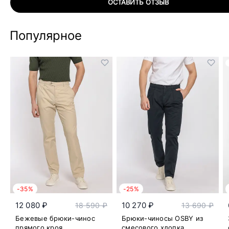
ОСТАВИТЬ ОТЗЫВ
Популярное
-35%
-25%
12 080 ₽
10 270 ₽
18 590 ₽
13 690 ₽
Бежевые брюки-чинос
Брюки-чиносы OSBY из
прямого кроя
смесового хлопка