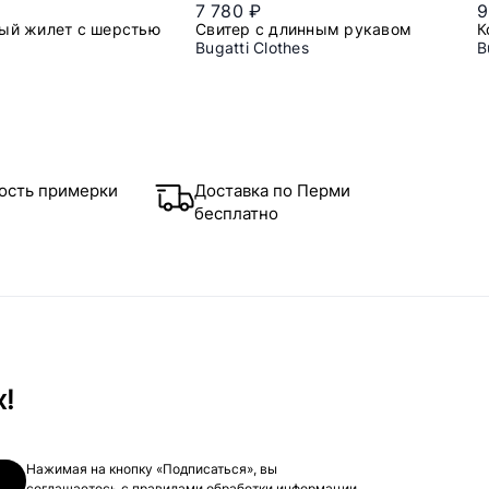
7 780 ₽
9
ый жилет с шерстью
Свитер с длинным рукавом
К
Bugatti Clothes
B
m
xl
2xl
3xl
ость примерки
Доставка по Перми
бесплатно
х!
Нажимая на кнопку «Подписаться», вы
соглашаетесь с
правилами обработки информации