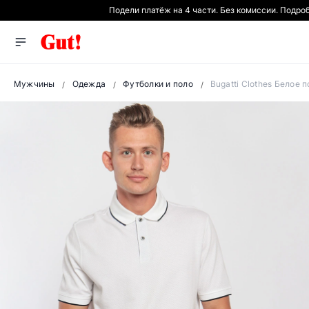
Подели платёж на 4 части. Без комиссии. Подро
Мужчины
Одежда
Футболки и поло
Bugatti Clothes Белое 