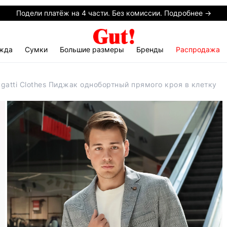
Подели платёж на 4 части. Без комиссии. Подробнее →
жда
Сумки
Большие размеры
Бренды
Распродажа
gatti Clothes Пиджак однобортный прямого кроя в клетку