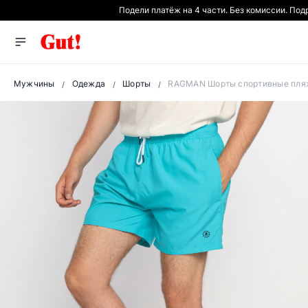
Подели платёж на 4 части. Без комиссии. По
Мужчины
Одежда
Шорты
RAGMAN Шорты спортивные пляж