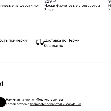
229 ₽
9
ичневые из шерсти норки
Носки фиолетовые с отворотом
Н
Zesse
Z
7/41
37/41
ость примерки
Доставка по Перми
бесплатно
х!
Нажимая на кнопку «Подписаться», вы
соглашаетесь с
правилами обработки информации