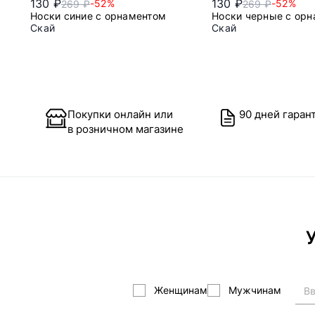
130 ₽
130 ₽
-52%
-52%
269 ₽
269 ₽
Носки синие с орнаментом
Носки черные с ор
Скай
Скай
37/39
37/39
Покупки онлайн или
90 дней гаран
в розничном магазине
У
Женщинам
Мужчинам