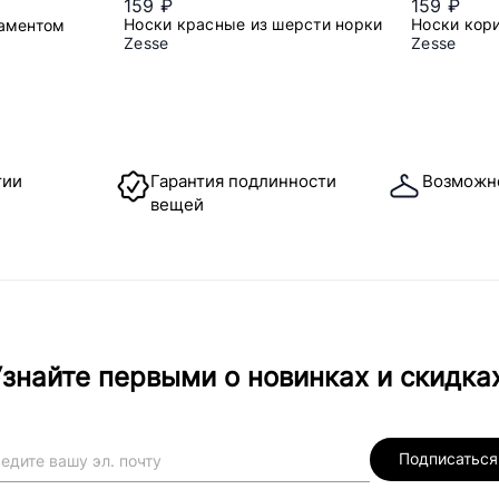
159 ₽
159 ₽
Носки красные из шерсти норки
Носки кор
наментом
Zesse
Zesse
37/41
3
тии
Гарантия подлинности
Возможн
вещей
знайте первыми о новинках и скидка
Подписаться