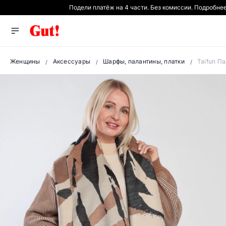
Подели платёж на 4 части. Без комиссии. Подробне
Женщины
Аксессуары
Шарфы, палантины, платки
Taifun П