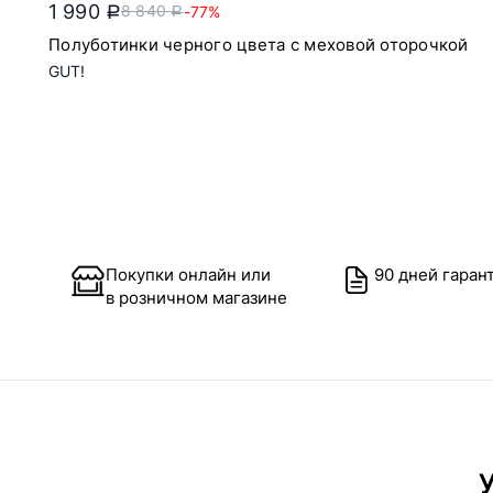
1 990
8 840
-77%
a
a
Полуботинки черного цвета с меховой оторочкой
GUT!
Покупки онлайн или
90 дней гаран
в розничном магазине
У