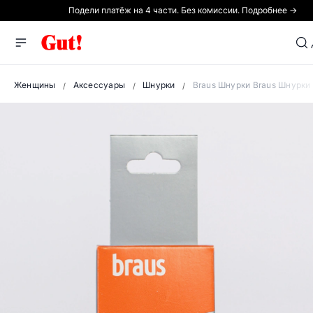
Подели платёж на 4 части. Без комиссии. Подробнее →
Женщины
Аксессуары
Шнурки
Braus Шнурки Braus Шнурки