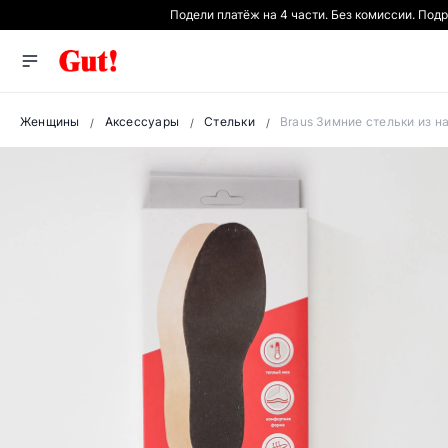
Подели платёж на 4 части. Без комиссии. Под
Женщины
Аксессуары
Стельки
Braus Зимние стельки из 