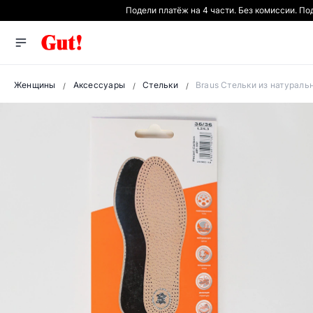
Подели платёж на 4 части. Без комиссии. П
Женщины
Аксессуары
Стельки
Braus Стельки из натуральн