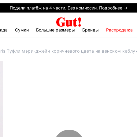
Подели платёж на 4 части. Без комиссии. Подробнее →
жда
Сумки
Большие размеры
Бренды
Распродажа
ris Туфли мэри-джейн коричневого цвета на венском каблу