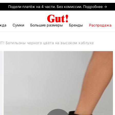
Подели платёж на 4 части. Без комиссии. Подробнее →
жда
Сумки
Большие размеры
Бренды
Распродажа
T! Ботильоны черного цвета на высоком каблуке