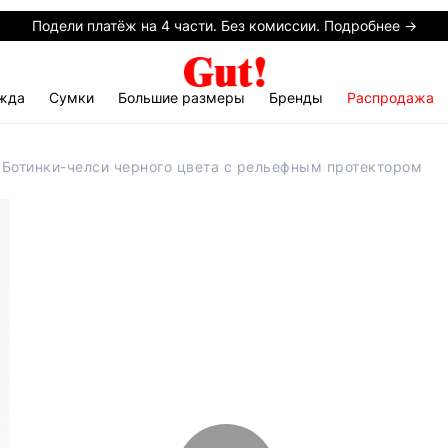
Подели платёж на 4 части. Без комиссии. Подробнее →
жда
Сумки
Большие размеры
Бренды
Распродажа
 Ботинки-челси черного цвета с рельефным протектором