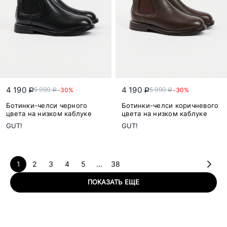
4 190
4 190
5 990
5 990
-30%
-30%
a
a
a
a
Ботинки-челси черного
Ботинки-челси коричневого
цвета на низком каблуке
цвета на низком каблуке
GUT!
GUT!
1
2
3
4
5
...
38
ПОКАЗАТЬ ЕЩЕ