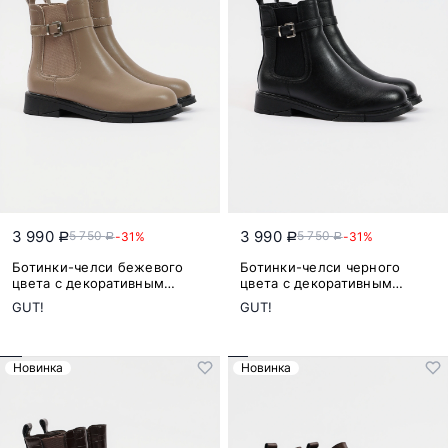
3 990
3 990
5 750
5 750
-31%
-31%
a
a
a
a
Ботинки-челси бежевого
Ботинки-челси черного
цвета с декоративным
цвета с декоративным
ремешком из натуральной
ремешком из натуральной
GUT!
GUT!
кожи
кожи
Новинка
Новинка