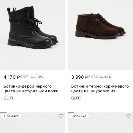
4 170
3 990
5 950
5 830
-30%
-32%
a
a
a
a
Ботинки-дерби черного
Ботинки темно-коричневого
цвета из натуральной кожи
цвета на шнуровке из
натуральной замши
GUT!
GUT!
Новинка
Новинка