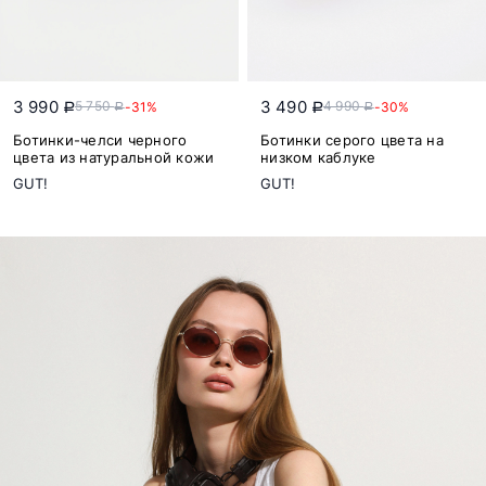
3 990
3 490
5 750
4 990
-31%
-30%
a
a
a
a
Ботинки-челси черного
Ботинки серого цвета на
цвета из натуральной кожи
низком каблуке
GUT!
GUT!