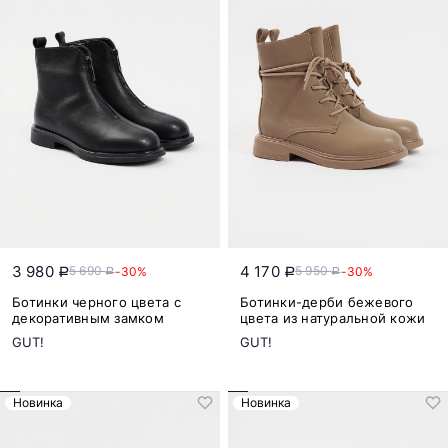
3 980
4 170
5 690
5 950
-30%
-30%
a
a
a
a
Ботинки черного цвета с
Ботинки-дерби бежевого
декоративным замком
цвета из натуральной кожи
GUT!
GUT!
Новинка
Новинка