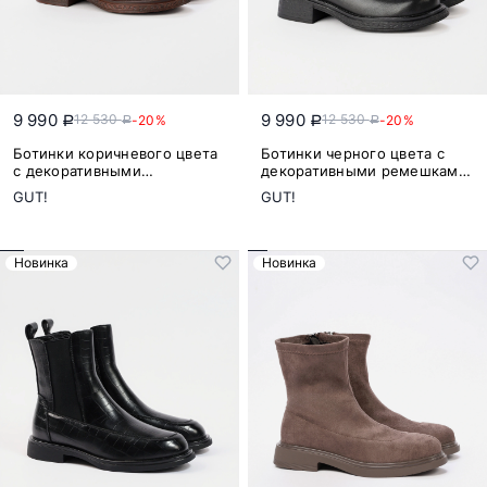
9 990
9 990
12 530
12 530
-20%
-20%
a
a
a
a
Ботинки коричневого цвета
Ботинки черного цвета с
с декоративными
декоративными ремешками
ремешками на среднем
на среднем каблуке
GUT!
GUT!
каблуке
Новинка
Новинка